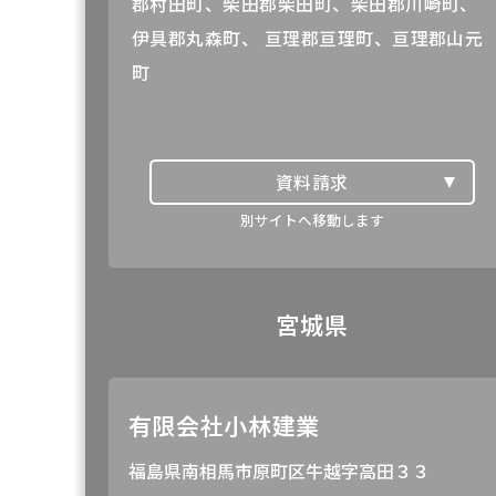
郡村田町、柴田郡柴田町、柴田郡川崎町、
伊具郡丸森町、 亘理郡亘理町、亘理郡山元
町
資料請求
BOTANICAL
別サイトへ移動します
宮城県
有限会社小林建業
福島県南相馬市原町区牛越字高田３３