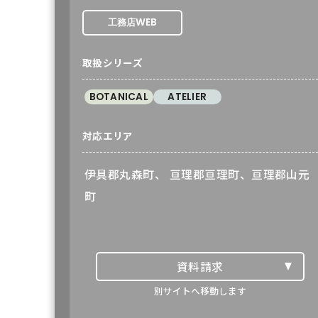
WEB
工務店
取扱シリーズ
BOTANICAL
ATELIER
対応エリア
伊具郡丸森町、 亘理郡亘理町、亘理郡山元
町
資料請求
BOTANICAL
別サイトへ移動します
ATELIER