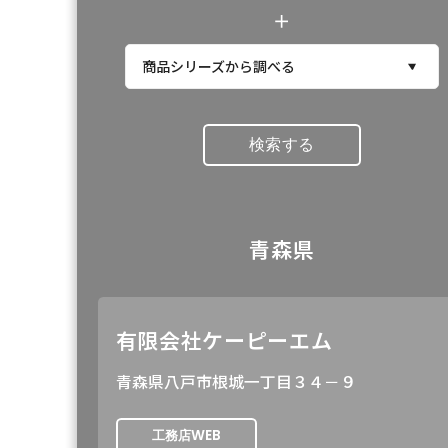
＋
商品シリーズから調べる
検索する
青森県
有限会社ケーピーエム
青森県八戸市根城一丁目３４－９
WEB
工務店