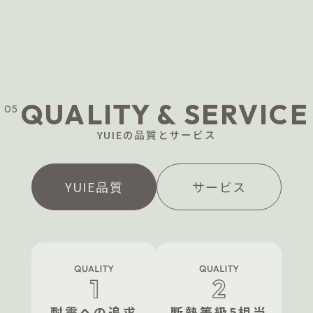
QUALITY & SERVICE
05
YUIEの品質とサービス
YUIE品質
サービス
LIXILストア クーポン提供
ECサイトLIXILストアの「LIXILセレクトアイ
耐震への追求
断熱等級5相当