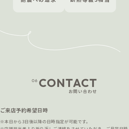
テム」を常時割引５％オフで購入できるクー
ポンを発行します。お手入れ用品や生活雑
貨・お掃除グッズなど暮らしに役立つ、
LIXILが厳選したアイテムがお得に購入可能
です。
※YUIE住宅サービス申込フォームでの申込が必要と
なります。
CONTACT
06
お問い合わせ
ご来店予約希望日時
※本日から3日後以降の日時指定が可能です。
※店舗担当者より折り返しご連絡をさせていただき、ご見学日時