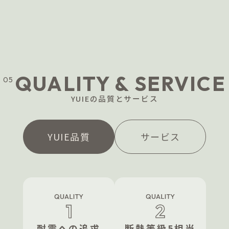
QUALITY & SERVICE
05
YUIEの品質とサービス
YUIE品質
サービス
LIXILストア クーポン提供
ECサイトLIXILストアの「LIXILセレクトアイ
耐震への追求
断熱等級5相当