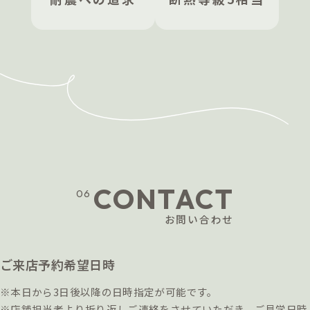
テム」を常時割引５％オフで購入できるクー
ポンを発行します。お手入れ用品や生活雑
貨・お掃除グッズなど暮らしに役立つ、
LIXILが厳選したアイテムがお得に購入可能
です。
※YUIE住宅サービス申込フォームでの申込が必要と
なります。
CONTACT
06
お問い合わせ
ご来店予約希望日時
※本日から3日後以降の日時指定が可能です。
※店舗担当者より折り返しご連絡をさせていただき、ご見学日時