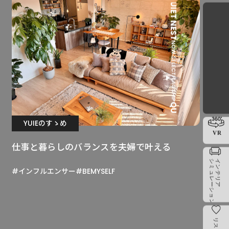
QUIET NEST
NOW SELECT
FLAGSHIP
QUIET NEST
YUIEのすゝめ
仕事と暮らしのバランスを夫婦で叶える
#インフルエンサー
#BEMYSELF