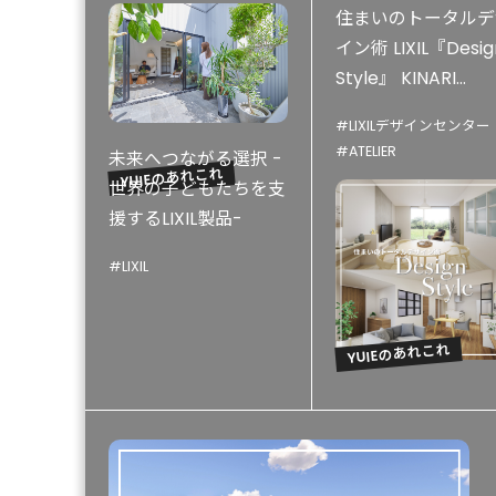
住まいのトータルデ
イン術 LIXIL『Desig
YU
Style』 KINARI...
#LIXILデザインセンター
#ATELIER
未来へつながる選択 -
YUIEのあれこれ
世界の子どもたちを支
援するLIXIL製品-
#LIXIL
YUIEのあれこれ
YU