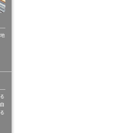
心地
る
自
る