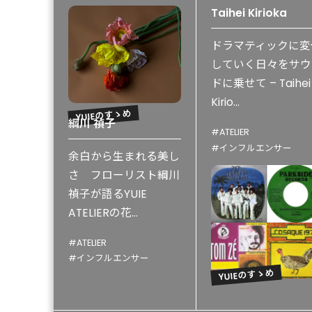
YU
Taihei Kirioka
ドラマティックに変
していく日々をサウ
ドに乗せて – Taihei
YU
Kirio...
YUIEのすゝめ
綱川 禎子
#ATELIER
#インフルエンサー
余白から生まれる美し
さ フローリスト綱川
禎子が語るYUIE
ATELIERの花...
#ATELIER
#インフルエンサー
YUIEのすゝめ