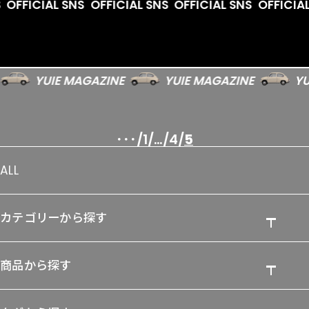
OFFICIAL SNS
OFFICIAL SNS
OFFICIAL SNS
OFFICIAL
YUIE MAGAZINE
YUIE MAGAZINE
YUI
･･･
1
…
4
5
ALL
カテゴリーから探す
商品から探す