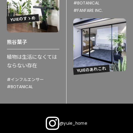
#BOTANICAL
#FANFARE INC.
YUIEのすゝめ
熊谷葉子
植物は生活になくては
ならない存在
YUIEのあれこれ
#インフルエンサー
#BOTANICAL
@yuie_home